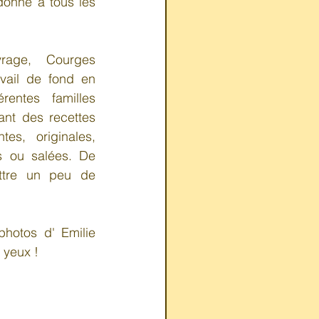
donné à tous les 
age, Courges 
avail de fond en 
rentes  familles 
nt des recettes 
es, originales, 
s ou salées. De 
ttre un peu de 
hotos d' Emilie 
 yeux !