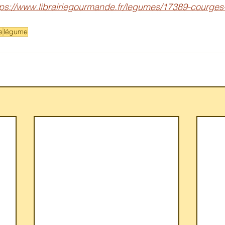
tps://www.librairiegourmande.fr/legumes/17389-courges-
e
légume