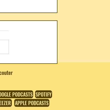
i Imatome-Yun: Seoul Food -
an Cooking from Kimchi and
couter
mbap to Fried Chicken and
gsoo
OOGLE PODCASTS
SPOTIFY
EEZER
APPLE PODCASTS