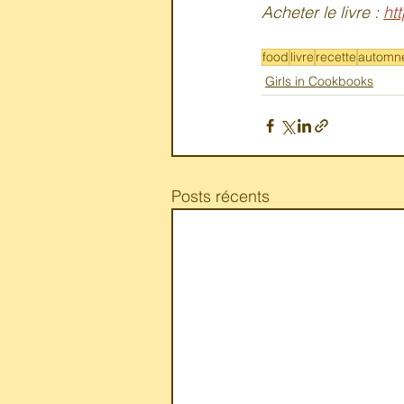
Acheter le livre : 
ht
food
livre
recette
automn
Girls in Cookbooks
Posts récents