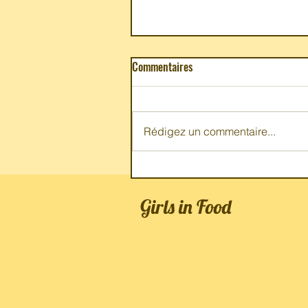
Commentaires
Rédigez un commentaire...
« Grèce – la cuisine authentique 
de Dina Nikolaou
Girls in Food