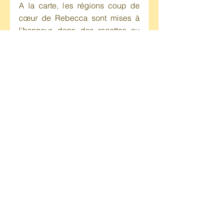
A la carte, les régions coup de 
cœur de Rebecca sont mises à 
l’honneur, dans des recettes au 
parfait équilibre : en entrée, un 
houmous noir agrémenté de tofu 
tempura, zaatar et chips de nori, 
ou encore un ramen avec des 
boulettes de matzo pour le plat. 
Les boissons sont élaborées 
dans le même esprit, avec des 
cocktails à base de matcha, de 
yuzu, de saké, ou encore d’anis. 
Côté vin, les clients peuvent opter 
pour des crus français ou 
israéliens. Et pour le dessert, 
Rebecca a fait du pain perdu sa 
recette signature : elle le décline 
à l’infini. 