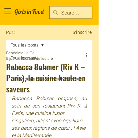
Girls in Food
S'inscrire
Post
Tous les posts
Bénédicte Le Gall
Tous les posts
5 juin 2023
3 min de lecture
Rebecca Rohmer (Riv K –
Girls in Cookbooks
Paris), la cuisine haute en
Les portraits de femmes inspirantes
saveurs
Rebecca Rohmer propose, au 
sein de son restaurant Riv K, à 
Paris, une cuisine fusion 
singulière, alliant avec équilibre 
ses deux régions de cœur : l’Asie 
et la Méditerranée. 