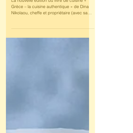
» de Dina Nikolaou
La nouvelle édition du livre de cuisine «
Grèce – la cuisine authentique » de Dina
Nikolaou, cheffe et propriétaire (avec sa
sœur Maria...