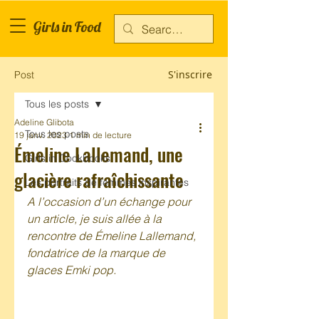
Girls in Food
S'inscrire
Post
Tous les posts
Adeline Glibota
Tous les posts
19 janv. 2023
1 min de lecture
Émeline Lallemand, une
Girls in Cookbooks
glacière rafraîchissante
Les portraits de femmes inspirantes
A l’occasion d’un échange pour 
un article, je suis allée à la 
rencontre de Émeline Lallemand, 
fondatrice de la marque de 
glaces Emki pop. 