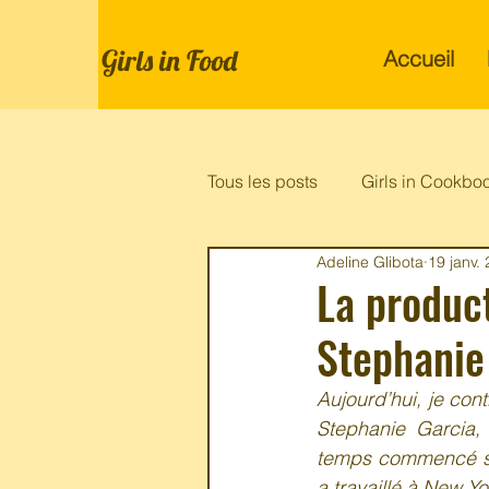
Girls in Food
Accueil
Tous les posts
Girls in Cookbo
Adeline Glibota
19 janv.
La product
Stephanie
Aujourd’hui, je con
Stephanie Garcia, 
temps commencé sa c
a travaillé à New Y