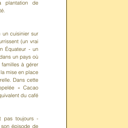
a plantation de 
é.
un cuisinier sur 
rissent (un vrai 
en Équateur - un 
dans un pays où 
familles à gérer 
 la mise en place 
lle. Dans cette 
appelée « Cacao 
uivalent du café 
 pas toujours - 
 son épisode de 