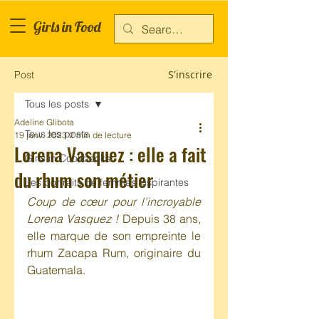
Girls in Food
S'inscrire
Post
Tous les posts
Adeline Glibota
Tous les posts
19 janv. 2023
2 min de lecture
Lorena Vasquez : elle a fait
Girls in Cookbooks
du rhum son métier
Les portraits de femmes inspirantes
Coup de cœur pour l’incroyable 
Lorena Vasquez ! 
Depuis 38 ans, 
elle marque de son empreinte le 
rhum Zacapa Rum, originaire du 
Guatemala.