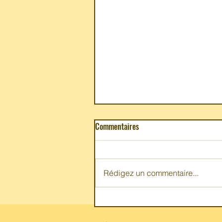
Commentaires
Rédigez un commentaire...
« The Cuban Table – A
Celebration of Food, Flavors, &