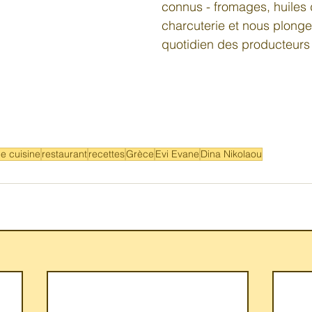
connus - fromages, huiles d
charcuterie et nous plonge
quotidien des producteurs 
de cuisine
restaurant
recettes
Grèce
Evi Evane
Dina Nikolaou