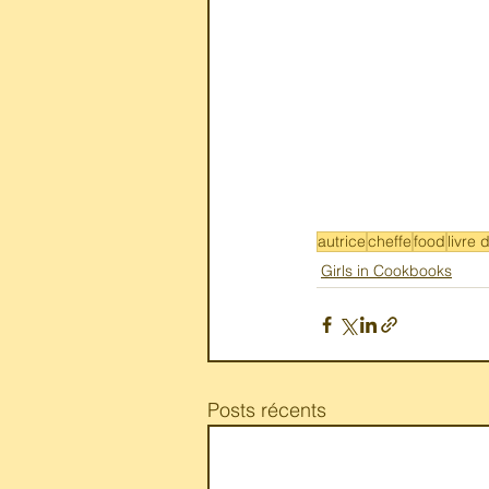
autrice
cheffe
food
livre 
Girls in Cookbooks
Posts récents