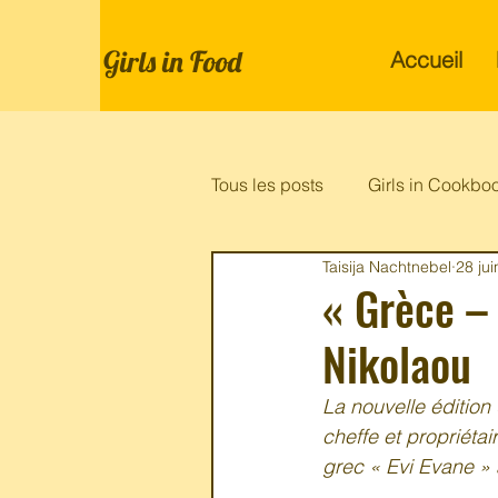
Girls in Food
Accueil
Tous les posts
Girls in Cookbo
Taisija Nachtnebel
28 ju
« Grèce – 
Nikolaou
La nouvelle édition
cheffe et propriétai
grec « Evi Evane » 